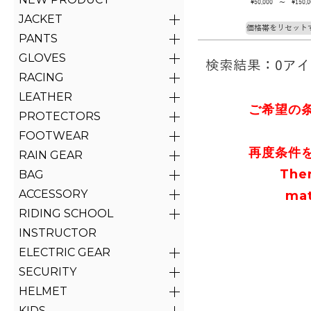
\50,000 ～ \150,0
JACKET
価格帯をリセット
PANTS
GLOVES
検索結果：0ア
RACING
LEATHER
ご希望の
PROTECTORS
FOOTWEAR
再度条件
RAIN GEAR
The
BAG
ACCESSORY
mat
RIDING SCHOOL
INSTRUCTOR
ELECTRIC GEAR
SECURITY
HELMET
KIDS