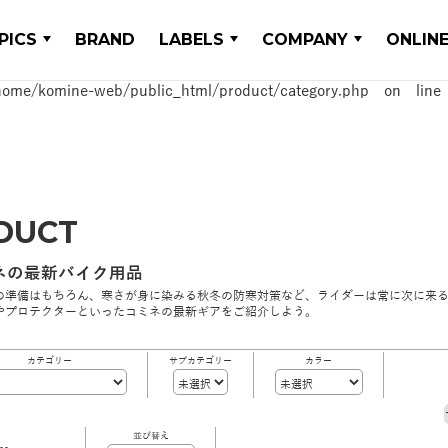
PICS
BRAND
LABELS
COMPANY
ONLIN
home/komine-web/public_html/product/category.php
on lin
home/komine-web/public_html/product/category.php
on lin
DUCT
ネの最新バイク用品
の準備はもちろん、寒さが身に染みる秋冬の防寒対策など、ライダーは常に次に来
やプロテクターといったコミネの最新ギアをご紹介しよう。
カテゴリー
サブカテゴリー
カラー
並び替え