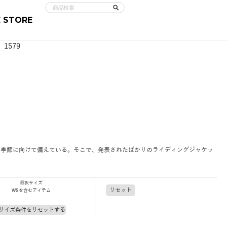
E STORE
e
868
e
1579
る季節に向けて備えている。そこで、発表されたばかりのライディングジャケッ
選択サイズ
リセット
WSを含むアイテム
サイズ条件をリセットする