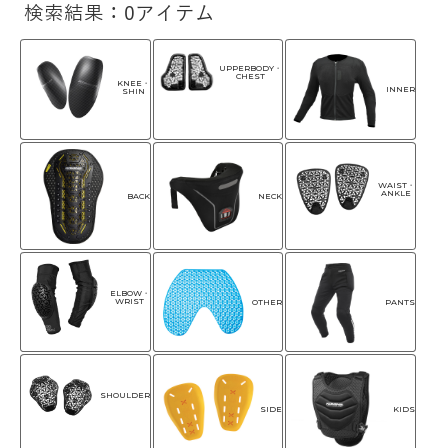
検索結果：0アイテム
UPPERBODY・
CHEST
KNEE・
INNER
SHIN
WAIST・
ANKLE
NECK
BACK
ELBOW・
WRIST
OTHER
PANTS
SHOULDER
SIDE
KIDS