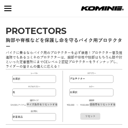
PROTECTORS
胸部や脊椎などを保護し命を守るバイク用プロテクタ
ー
バイクに乗るならバイク用のプロテクターを必ず装着！プロテクター普及推
進隊でもあるコミネのプロテクターは、胸部や脊椎や頸部はもちろん膝や肘
といった定番箇所にまでCEレベル２認証プロテクターをラインナップし、
ライダーの皆さんの備えに応える！
レーベル
カテゴリー
サブカテゴリー
カラー
選択サイズ
価格帯
サイズ条件をリセットする
価格帯をリセットする
Sを含むアイテム
\50,000 ～ \150,000
並び替え
リセット