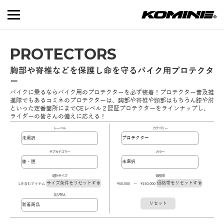
PROTECTORS
胸部や脊椎などを保護し命を守るバイク用プロテクタ
ー
バイクに乗るならバイク用のプロテクターを必ず装着！プロテクター普及推
進隊でもあるコミネのプロテクターは、胸部や脊椎や頸部はもちろん膝や肘
といった定番箇所にまでCEレベル２認証プロテクターをラインナップし、
ライダーの皆さんの備えに応える！
レーベル
カテゴリー
サブカテゴリー
カラー
選択サイズ
価格帯
サイズ条件をリセットする
価格帯をリセットする
Lを含むアイテム
\50,000 ～ \150,000
並び替え
リセット