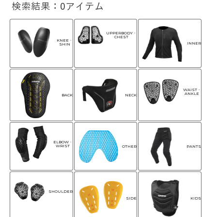
検索結果：0アイテム
UPPERBODY・
CHEST
KNEE・
INNER
SHIN
WAIST・
ANKLE
NECK
BACK
ELBOW・
WRIST
OTHER
PANTS
SHOULDER
SIDE
KIDS