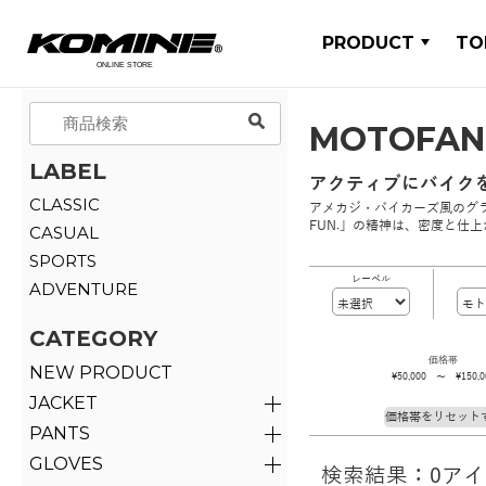
PRODUCT
TO
MOTOFA
LABEL
アクティブにバイク
CLASSIC
アメカジ・バイカーズ風のグラ
FUN.」の精神は、密度と仕
CASUAL
SPORTS
レーベル
ADVENTURE
CATEGORY
価格帯
NEW PRODUCT
\50,000 ～ \150,0
JACKET
価格帯をリセット
PANTS
GLOVES
検索結果：0ア