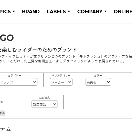
PICS
BRAND
LABELS
COMPANY
ONLIN
NGO
を楽しむライダーのためのブランド
フィックはコミネが放つもうひとつのブランド「モトファンゴ」のアクティブな精神を
上がりにこだわった上質な刺繍加工によるグラフィックによって表現されている。
カテゴリー
サブカテゴリー
カラー
並び替え
00
する
イテム