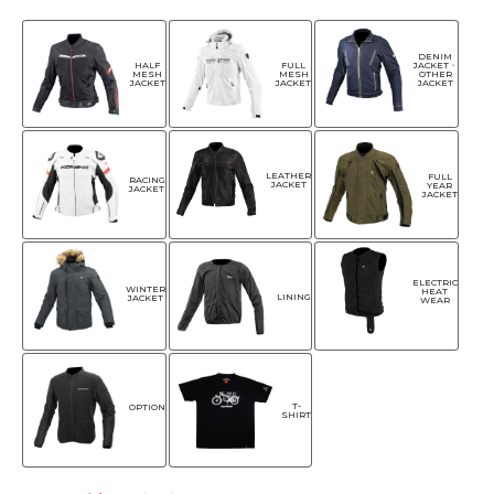
DENIM
HALF
FULL
JACKET・
MESH
MESH
OTHER
JACKET
JACKET
JACKET
LEATHER
FULL
RACING
JACKET
YEAR
JACKET
JACKET
ELECTRIC
WINTER
HEAT
LINING
JACKET
WEAR
T-
OPTION
SHIRT