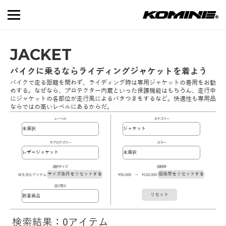
JACKET
バイクに乗るならライディングジャケットを着よう
バイクで走る距離を問わず、ライディング時は専用ジャケットの着用をお勧
めする。なぜなら、プロテクター内蔵といった保護機能はもちろん、走行中
にジャケットの各部位が走行風によるバタつきをするなど。快適性も専用品
ならではの高いレベルにあるからだ。
レーベル
カテゴリー
サブカテゴリー
カラー
選択サイズ
価格帯
サイズ条件をリセットする
価格帯をリセットする
Mを含むアイテム
\50,000 ～ \150,000
並び替え
リセット
検索結果：0アイテム