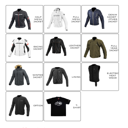
DENIM
HALF
FULL
JACKET・
MESH
MESH
OTHER
JACKET
JACKET
JACKET
LEATHER
FULL
RACING
JACKET
YEAR
JACKET
JACKET
ELECTRIC
WINTER
HEAT
LINING
JACKET
WEAR
T-
OPTION
SHIRT