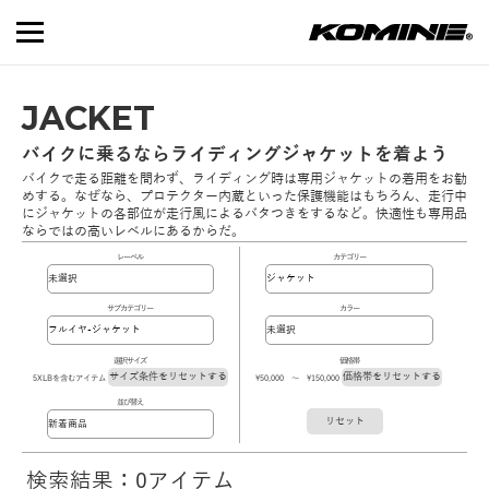
JACKET
バイクに乗るならライディングジャケットを着よう
バイクで走る距離を問わず、ライディング時は専用ジャケットの着用をお勧
めする。なぜなら、プロテクター内蔵といった保護機能はもちろん、走行中
にジャケットの各部位が走行風によるバタつきをするなど。快適性も専用品
ならではの高いレベルにあるからだ。
レーベル
カテゴリー
サブカテゴリー
カラー
選択サイズ
価格帯
サイズ条件をリセットする
価格帯をリセットする
5XLBを含むアイテム
\50,000 ～ \150,000
並び替え
リセット
検索結果：0アイテム