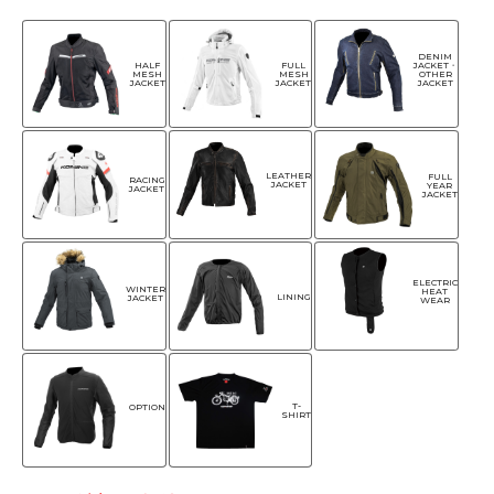
DENIM
HALF
FULL
JACKET・
MESH
MESH
OTHER
JACKET
JACKET
JACKET
LEATHER
FULL
RACING
JACKET
YEAR
JACKET
JACKET
ELECTRIC
WINTER
HEAT
LINING
JACKET
WEAR
T-
OPTION
SHIRT