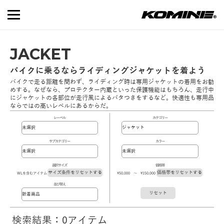
JACKET
バイクに乗るならライディングジャケットを着よう
バイクで走る距離を問わず、ライディング時は専用ジャケットの着用をお勧
めする。なぜなら、プロテクター内蔵といった保護機能はもちろん、走行中
にジャケットの各部位が走行風によるバタつきをするなど。快適性も専用品
ならではの高いレベルにあるからだ。
レーベル
カテゴリー
サブカテゴリー
カラー
選択サイズ
価格帯
サイズ条件をリセットする
価格帯をリセットする
WLを含むアイテム
\50,000 ～ \150,000
並び替え
リセット
検索結果：0アイテム