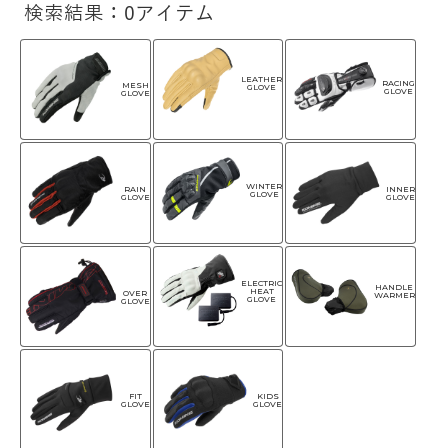
検索結果：0アイテム
LEATHER
RACING
MESH
GLOVE
GLOVE
GLOVE
WINTER
RAIN
INNER
GLOVE
GLOVE
GLOVE
ELECTRIC
HANDLE
HEAT
OVER
WARMER
GLOVE
GLOVE
FIT
KIDS
GLOVE
GLOVE