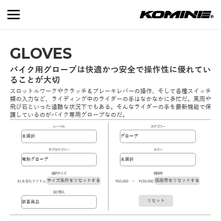
GLOVES
バイク用グローブは快適かつ安全で操作性に優れてい
ることが大切
スロットルワークやクラッチ＆ブレーキレバーの操作、そして各種スイッチ
類の入力など、ライディング中のライダーの手はなかなかに多忙だ。風雨や
飛び石といった過酷な状況下でもある。そんなライダーの手を最新機能で保
護しているのがバイク専用グローブなのだ。
レーベル
カテゴリー
サブカテゴリー
カラー
選択サイズ
価格帯
サイズ条件をリセットする
価格帯をリセットする
XLを含むアイテム
\50,000 ～ \150,000
並び替え
リセット