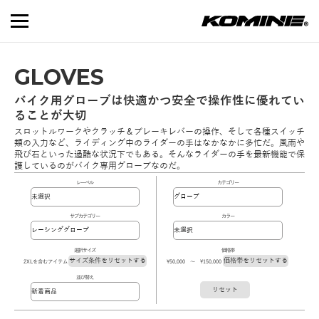
GLOVES
バイク用グローブは快適かつ安全で操作性に優れてい
ることが大切
スロットルワークやクラッチ＆ブレーキレバーの操作、そして各種スイッチ
類の入力など、ライディング中のライダーの手はなかなかに多忙だ。風雨や
飛び石といった過酷な状況下でもある。そんなライダーの手を最新機能で保
護しているのがバイク専用グローブなのだ。
レーベル
カテゴリー
サブカテゴリー
カラー
選択サイズ
価格帯
サイズ条件をリセットする
価格帯をリセットする
2XLを含むアイテム
\50,000 ～ \150,000
並び替え
リセット