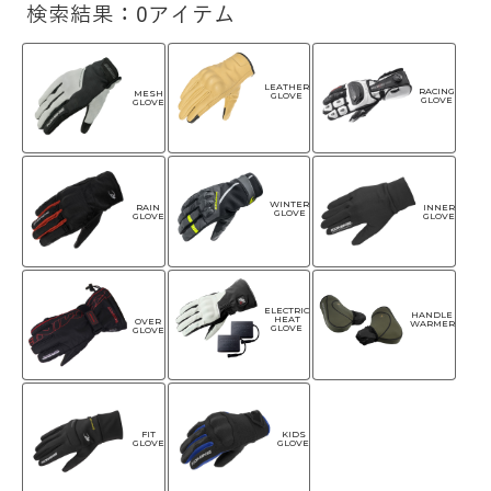
検索結果：0アイテム
LEATHER
RACING
MESH
GLOVE
GLOVE
GLOVE
WINTER
RAIN
INNER
GLOVE
GLOVE
GLOVE
ELECTRIC
HANDLE
HEAT
OVER
WARMER
GLOVE
GLOVE
FIT
KIDS
GLOVE
GLOVE