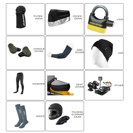
FILTER・
COVER・
MASK
DOME
LOCK
HANDLE
ARM
COVER
COVER
CAP
WARMER
SEAT
OTHER
COVER
TOURING
SUPPORT
SOCKS
GEAR