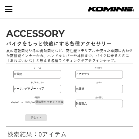
ACCESSORY
バイクをもっと快適にする各種アクセサリー
夏の速乾素材や冬の発熱素材など、高性能マテリアルを使った季節に合わせ
た高機能インナーから、ハンドルカバーや耳栓まで、バイクに乗るときに
「あればいいな」と思える各種ライディングギアをラインナップ。
レーベル
カテゴリー
サブカテゴリー
カラー
価格帯
並び替え
価格帯をリセットする
\50,000 ～ \150,000
リセット
検索結果：0アイテム