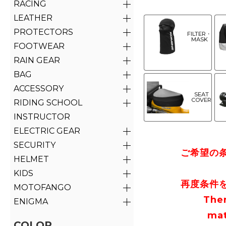
RACING
LEATHER
PROTECTORS
FILTER・
MASK
FOOTWEAR
RAIN GEAR
BAG
ACCESSORY
SEAT
COVER
RIDING SCHOOL
INSTRUCTOR
ELECTRIC GEAR
SECURITY
ご希望の
HELMET
KIDS
再度条件
MOTOFANGO
The
ENIGMA
mat
COLOR