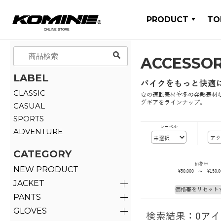
PRODUCT
TO
ACCESSO
LABEL
バイクをもっと快適
CLASSIC
夏の速乾素材や冬の発熱素材
グギアをラインナップ。
CASUAL
SPORTS
レーベル
ADVENTURE
CATEGORY
価格帯
NEW PRODUCT
\50,000 ～ \150,0
JACKET
価格帯をリセット
PANTS
GLOVES
検索結果：0ア