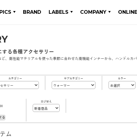
PICS
BRAND
LABELS
COMPANY
ONLIN
RY
にする各種アクセサリー
など、高性能マテリアルを使った季節に合わせた高機能インナーから、ハンドルカ
カテゴリー
サブカテゴリー
カラー
並び替え
00
する
イテム