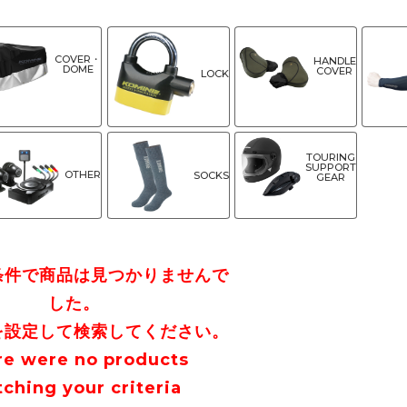
COVER・
HANDLE
DOME
COVER
LOCK
TOURING
SUPPORT
OTHER
SOCKS
GEAR
条件で商品は見つかりませんで
した。
を設定して検索してください。
re were no products
ching your criteria