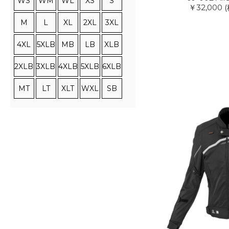
WS
WM
WL
XS
S
￥32,000
M
L
XL
2XL
3XL
4XL
5XLB
MB
LB
XLB
2XLB
3XLB
4XLB
5XLB
6XLB
MT
LT
XLT
WXL
SB