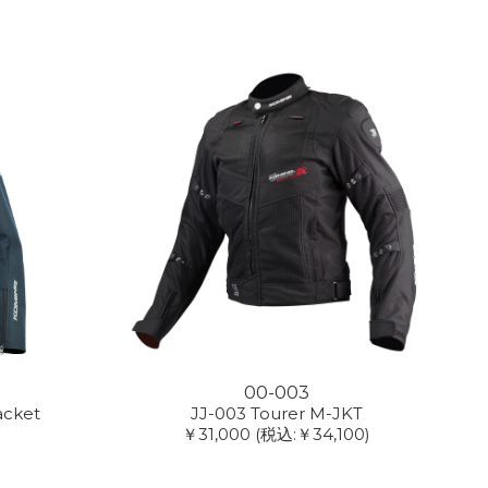
00-003
acket
JJ-003 Tourer M-JKT
￥31,000
(税込:￥34,100)