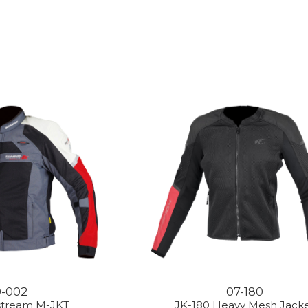
0-002
07-180
rstream M-JKT
JK-180 Heavy Mesh Jack