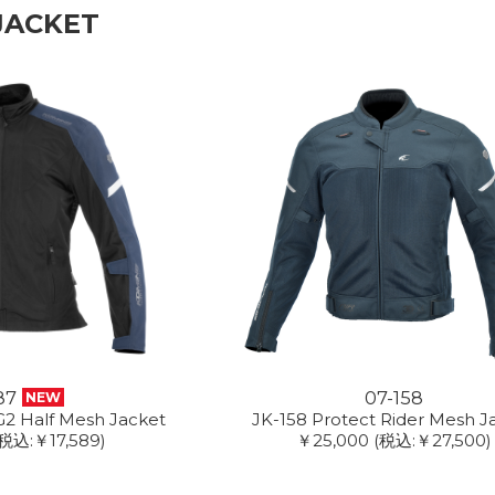
JACKET
87
07-158
NEW
2 Half Mesh Jacket
JK-158 Protect Rider Mesh J
(税込:￥17,589)
￥25,000
(税込:￥27,500)