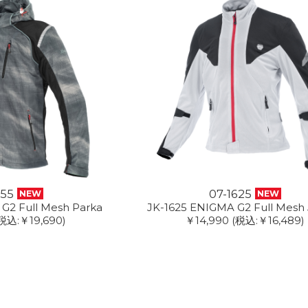
355
07-1625
NEW
NEW
G2 Full Mesh Parka
JK-1625 ENIGMA G2 Full Mesh 
税込:￥19,690)
￥14,990
(税込:￥16,489)