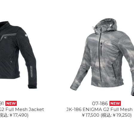
91
07-186
NEW
NEW
2 Full Mesh Jacket
JK-186 ENIGMA G2 Full Mesh
税込:￥17,490)
￥17,500
(税込:￥19,250)