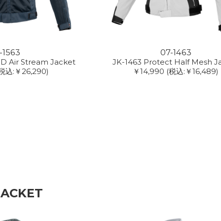
-1563
07-1463
3D Air Stream Jacket
JK-1463 Protect Half Mesh J
(税込:￥26,290)
￥14,990
(税込:￥16,489)
JACKET