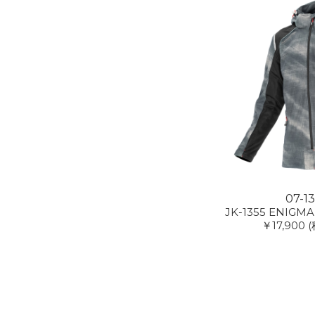
07-1
JK-1355 ENIGMA 
￥17,900
(