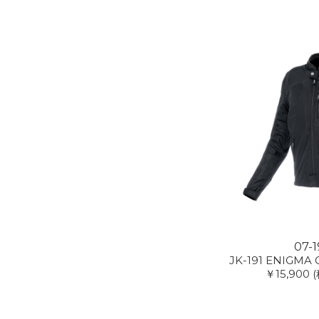
07-1
JK-191 ENIGMA G
￥15,900
(