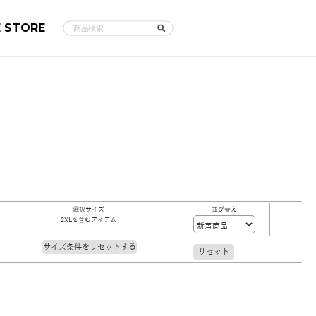
E STORE
選択サイズ
並び替え
2XLを含むアイテム
サイズ条件をリセットする
リセット