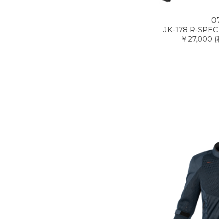
0
JK-178 R-SPEC
￥27,000
(