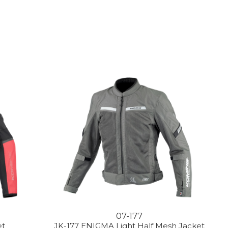
07-177
et
JK-177 ENIGMA Light Half Mesh Jacket