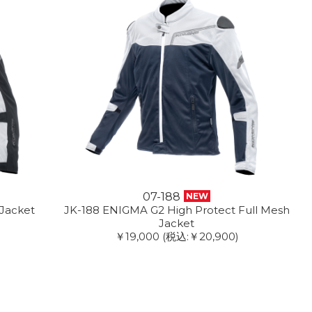
07-188
NEW
Jacket
JK-188 ENIGMA G2 High Protect Full Mesh
Jacket
￥19,000
(税込:￥20,900)