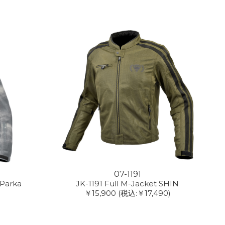
07-1191
 Parka
JK-1191 Full M-Jacket SHIN
￥15,900
(税込:￥17,490)