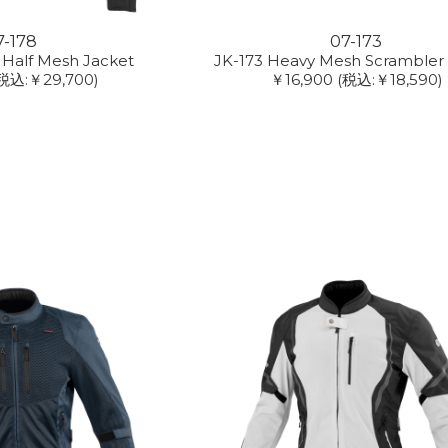
7-178
07-173
 Half Mesh Jacket
JK-173 Heavy Mesh Scrambler
税込:￥29,700)
￥16,900
(税込:￥18,590)