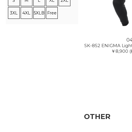
S
M
L
XL
2XL
3XL
4XL
5XLB
Free
0
SK-852 ENIGMA Light
￥8,900
OTHER