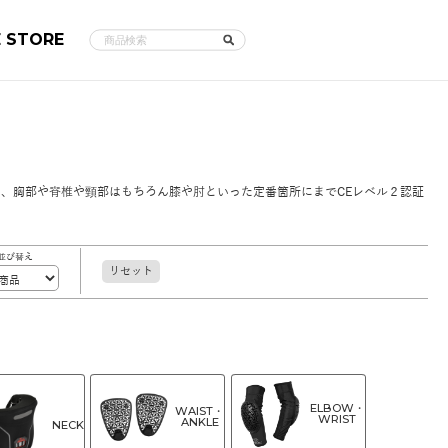
E STORE
、胸部や脊椎や頸部はもちろん膝や肘といった定番箇所にまでCEレベル２認証
並び替え
リセット
ELBOW・
WAIST・
WRIST
ANKLE
NECK