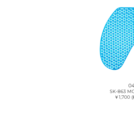
0
SK-863 MC
￥1,700
(