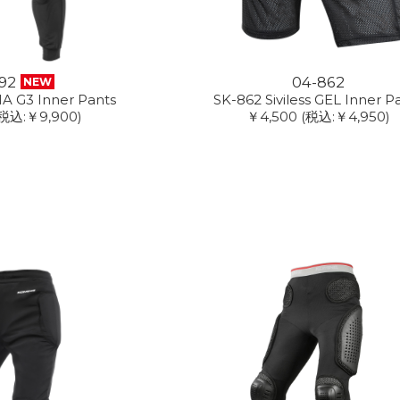
92
04-862
NEW
A G3 Inner Pants
SK-862 Siviless GEL Inner P
税込:￥9,900)
￥4,500
(税込:￥4,950)