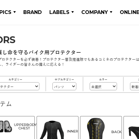
PICS
BRAND
LABELS
COMPANY
ONLIN
ORS
護し命を守るバイク用プロテクター
プロテクターを必ず装着！プロテクター普及推進隊でもあるコミネのプロテクターは
し、ライダーの皆さんの備えに応える！
カテゴリー
サブカテゴリー
カラー
イテム
UPPERBODY・
CHEST
INNER
BACK