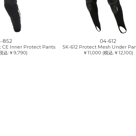
4-852
04-612
 CE Inner Protect Pants
SK-612 Protect Mesh Under Pa
(税込:￥9,790)
￥11,000
(税込:￥12,100)