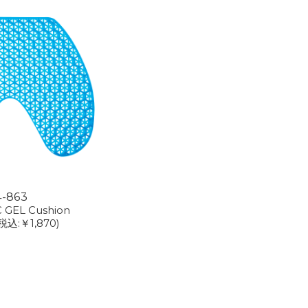
4-863
 GEL Cushion
税込:￥1,870)