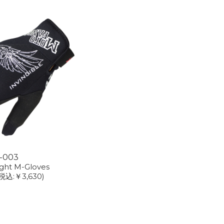
6-003
ght M-Gloves
(税込:￥3,630)