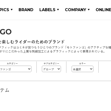
PICS
BRAND
LABELS
COMPANY
ONLIN
NGO
を楽しむライダーのためのブランド
フィックはコミネが放つもうひとつのブランド「モトファンゴ」のアクティブな精神を
上がりにこだわった上質な刺繍加工によるグラフィックによって表現されている。
カテゴリー
サブカテゴリー
カラー
イテム