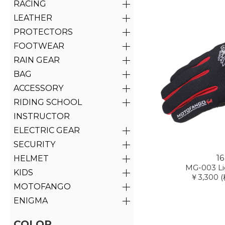
RACING
LEATHER
PROTECTORS
FOOTWEAR
RAIN GEAR
BAG
ACCESSORY
RIDING SCHOOL
INSTRUCTOR
ELECTRIC GEAR
SECURITY
1
HELMET
MG-003 Li
KIDS
￥3,300
MOTOFANGO
ENIGMA
COLOR