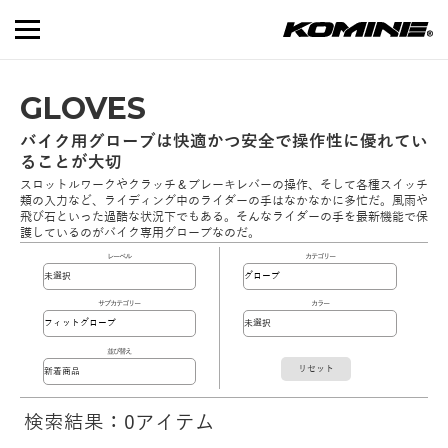
GLOVES
バイク用グローブは快適かつ安全で操作性に優れてい
ることが大切
スロットルワークやクラッチ＆ブレーキレバーの操作、そして各種スイッチ
類の入力など、ライディング中のライダーの手はなかなかに多忙だ。風雨や
飛び石といった過酷な状況下でもある。そんなライダーの手を最新機能で保
護しているのがバイク専用グローブなのだ。
レーベル
カテゴリー
サブカテゴリー
カラー
並び替え
リセット
検索結果：0アイテム