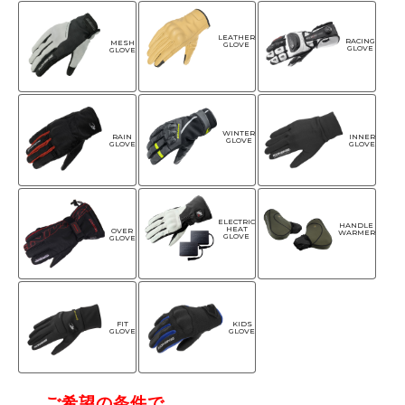
LEATHER
RACING
MESH
GLOVE
GLOVE
GLOVE
WINTER
RAIN
INNER
GLOVE
GLOVE
GLOVE
ELECTRIC
HANDLE
HEAT
OVER
WARMER
GLOVE
GLOVE
FIT
KIDS
GLOVE
GLOVE
ご希望の条件で