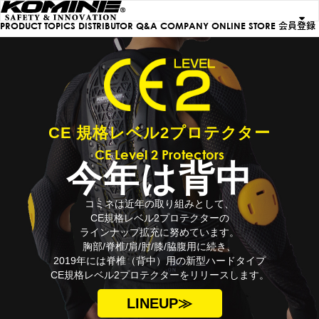
PRODUCT
TOPICS
DISTRIBUTOR
Q&A
COMPANY
ONLINE STORE
会員登録
CE 規格レベル2プロテクター
CE Level 2 Protectors
今年は背中
コミネは近年の取り組みとして、
CE規格レベル2プロテクターの
ラインナップ拡充に努めています。
胸部/脊椎/肩/肘/膝/脇腹用に続き、
2019年には脊椎（背中）用の新型ハードタイプ
CE規格レベル2プロテクターをリリースします。
LINEUP≫