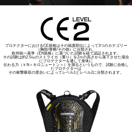
プロテクターにおけるCE規格はその保護部位によって3つのカテゴリー
（胸部/脊椎/その他）に分類され、
欧州統一基準（EN規格）に基づいた試験を経て認証されます。
その試験は約2.5㎏のストライカ（重り）を2ｍの高さから落下させた場合
にプロテクターを通して身体に
伝わる力（ｋN＜キロニュートン＞）を測るというもので、試験に合格し
たプロテクターは
その衝撃吸収の度合いによってレベル1とレベル2に分類されます。