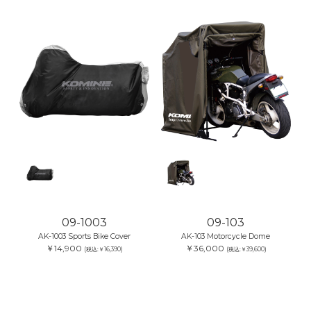
09-1003
09-103
AK-1003 Sports Bike Cover
AK-103 Motorcycle Dome
￥14,900
￥36,000
(税込:￥16,390)
(税込:￥39,600)