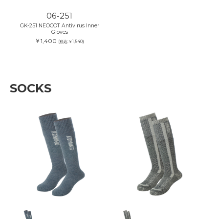
06-251
GK-251 NEOCOT Antivirus Inner
Gloves
￥1,400
(税込:￥1,540)
SOCKS