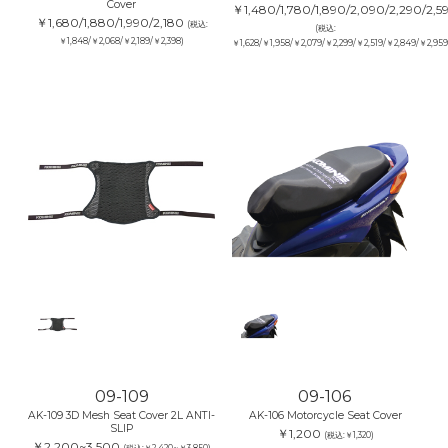
Cover
￥1,480/1,780/1,890/2,090/2,290/2,5
￥1,680/1,880/1,990/2,180
(税込:
(税込:
￥1,848/￥2,068/￥2,189/￥2,398)
￥1,628/￥1,958/￥2,079/￥2,299/￥2,519/￥2,849/￥2,959
09-109
09-106
AK-109 3D Mesh Seat Cover 2L ANTI-
AK-106 Motorcycle Seat Cover
SLIP
￥1,200
(税込:￥1,320)
￥2,200~3,500