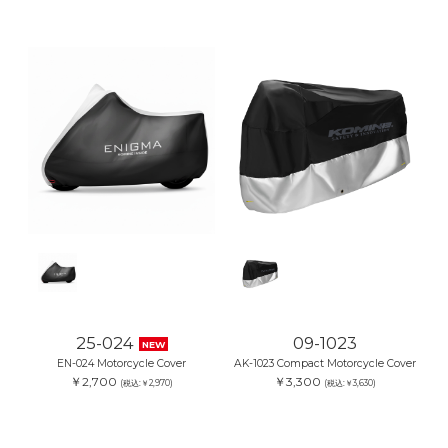
25-024
09-1023
NEW
EN-024 Motorcycle Cover
AK-1023 Compact Motorcycle Cover
￥2,700
￥3,300
(税込:￥2,970)
(税込:￥3,630)