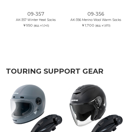
09-357
09-356
AK-357 Winter Heat Socks
AK-356 Merino Wool Warm Socks
￥950
￥1,700
(税込:￥1,045)
(税込:￥1,870)
TOURING SUPPORT GEAR