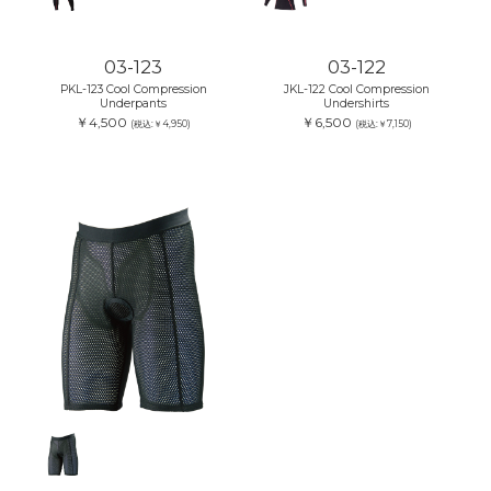
03-123
03-122
PKL-123 Cool Compression
JKL-122 Cool Compression
Underpants
Undershirts
￥4,500
￥6,500
(税込:￥4,950)
(税込:￥7,150)