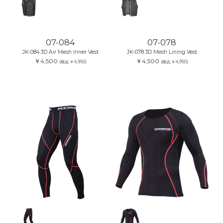
07-084
07-078
JK-084 3D Air Mesh Inner Vest
JK-078 3D Mesh Lining Vest
￥4,500
￥4,500
(税込:￥4,950)
(税込:￥4,950)