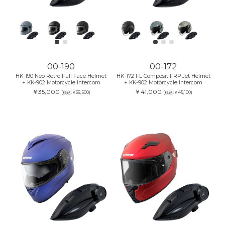
00-190
00-172
HK-190 Neo Retro Full Face Helmet
HK-172 FL Composit FRP Jet Helmet
+ KK-902 Motorcycle Intercom
+ KK-902 Motorcycle Intercom
￥35,000
￥41,000
(税込:￥38,500)
(税込:￥45,100)