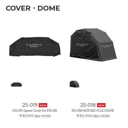
COVER・DOME
25-019
25-018
NEW
NEW
EN-019 Spare Cover for EN-018
EN-018 MOTORCYCLE DOME
￥15,000
￥30,000
(税込:￥16,500)
(税込:￥33,000)