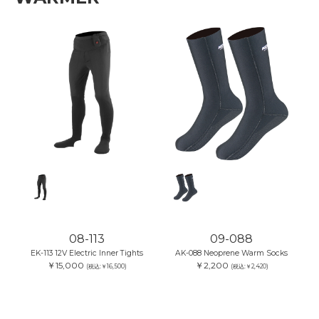
08-113
09-088
EK-113 12V Electric Inner Tights
AK-088 Neoprene Warm Socks
￥15,000
￥2,200
(税込:￥16,500)
(税込:￥2,420)