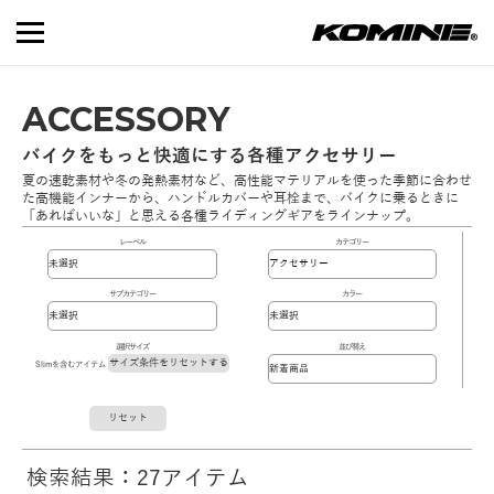
ACCESSORY
バイクをもっと快適にする各種アクセサリー
夏の速乾素材や冬の発熱素材など、高性能マテリアルを使った季節に合わせ
た高機能インナーから、ハンドルカバーや耳栓まで、バイクに乗るときに
「あればいいな」と思える各種ライディングギアをラインナップ。
レーベル
カテゴリー
サブカテゴリー
カラー
選択サイズ
並び替え
サイズ条件をリセットする
Slimを含むアイテム
リセット
検索結果：27アイテム