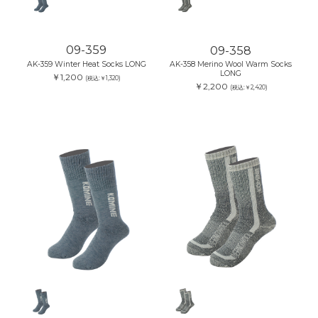
09-359
09-358
AK-359 Winter Heat Socks LONG
AK-358 Merino Wool Warm Socks
LONG
￥1,200
(税込:￥1,320)
￥2,200
(税込:￥2,420)