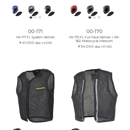
00-171
00-170
HK-171 FL System Helmet
HK-170 FL Full Face Helmet + KK-
902 Motorcycle Intercom
￥41,000
(税込:￥45,100)
￥34,000
(税込:￥37,400)