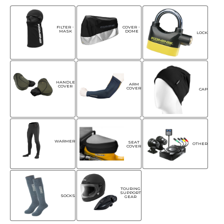
FILTER・
COVER・
MASK
DOME
LOCK
HANDLE
ARM
COVER
COVER
CAP
WARMER
SEAT
OTHER
COVER
TOURING
SUPPORT
SOCKS
GEAR