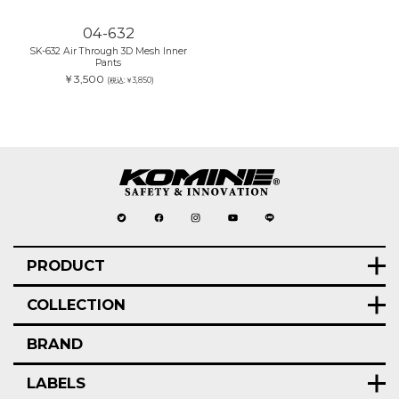
04-632
SK-632 Air Through 3D Mesh Inner
Pants
￥3,500
(税込:￥3,850)
PRODUCT
COLLECTION
BRAND
LABELS