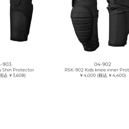
4-903
04-902
 Shin Protector
RSK-902 Kids knee inner Pro
税込:￥3,608)
￥4,000
(税込:￥4,400)