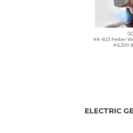
0
KK-923 Peltier W
￥6,300
(
ELECTRIC G