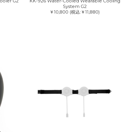
ooler G2
KK-926 Water-Cooled Wearable Cooling
System G2
￥10,800
(税込:￥11,880)