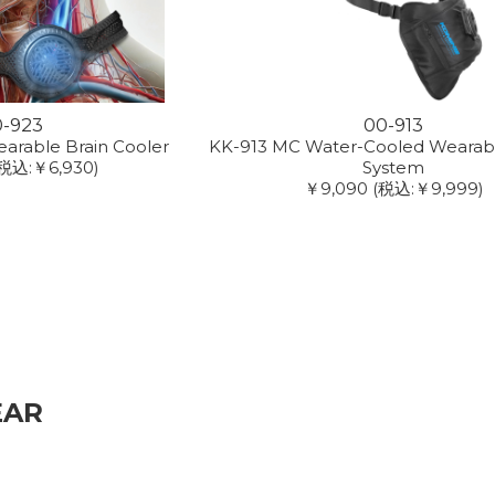
0-923
00-913
earable Brain Cooler
KK-913 MC Water-Cooled Wearabl
税込:￥6,930)
System
￥9,090
(税込:￥9,999)
EAR