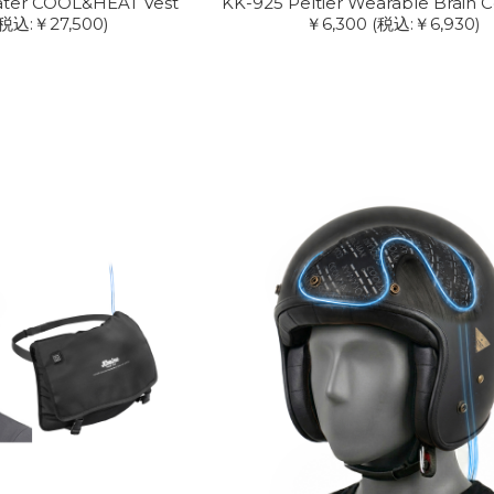
Water COOL&HEAT Vest
KK-925 Peltier Wearable Brain C
(税込:￥27,500)
￥6,300
(税込:￥6,930)