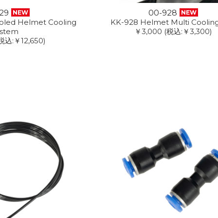
29
00-928
NEW
NEW
oled Helmet Cooling
KK-928 Helmet Multi Coolin
ystem
￥3,000
(税込:￥3,300)
税込:￥12,650)