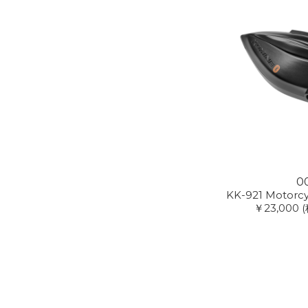
0
KK-921 Motorc
￥23,000