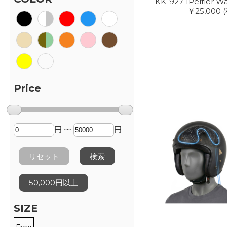
KK-927 1Peltier 
￥25,000
Price
円 ～
円
リセット
検索
50,000円以上
SIZE