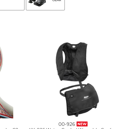
GEAR
00-926
NEW