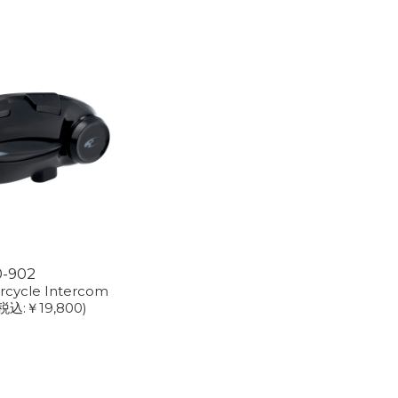
0-902
rcycle Intercom
税込:￥19,800)