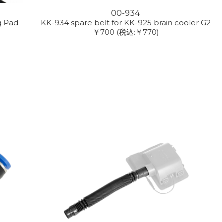
00-934
g Pad
KK-934 spare belt for KK-925 brain cooler G2
￥700
(税込:￥770)