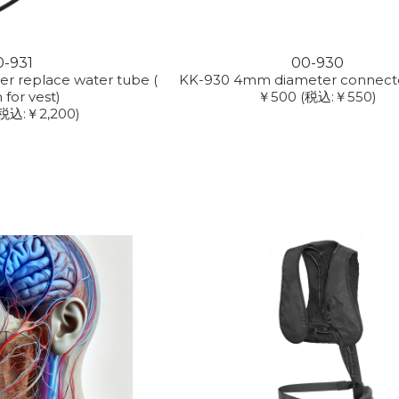
0-931
00-930
r replace water tube (
KK-930 4mm diameter connecto
 for vest)
￥500
(税込:￥550)
(税込:￥2,200)