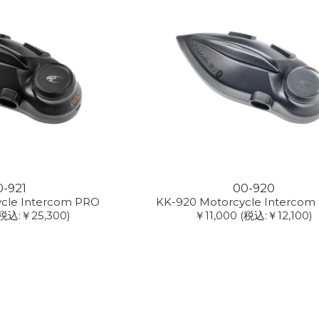
0-921
00-920
ycle Intercom PRO
KK-920 Motorcycle Intercom
(税込:￥25,300)
￥11,000
(税込:￥12,100)