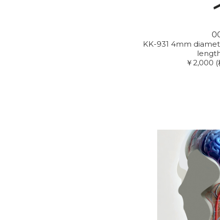
0
KK-931 4mm diamete
length
￥2,000