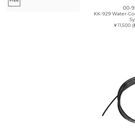
Free
00-9
KK-929 Water-Co
S
￥11,500
(