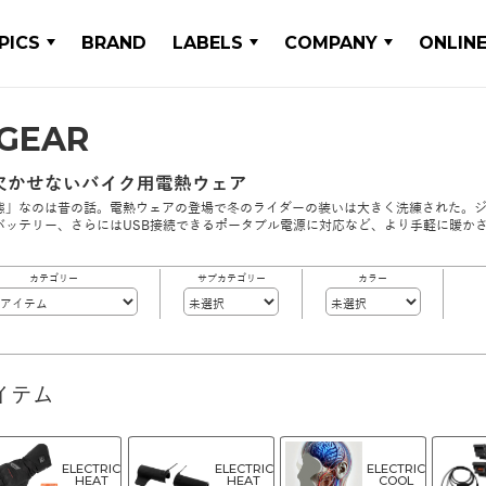
PICS
BRAND
LABELS
COMPANY
ONLIN
 GEAR
欠かせないバイク用電熱ウェア
態」なのは昔の話。電熱ウェアの登場で冬のライダーの装いは大きく洗練された。
バッテリー、さらにはUSB接続できるポータブル電源に対応など、より手軽に暖か
カテゴリー
サブカテゴリー
カラー
イテム
ELECTRIC
ELECTRIC
ELECTRIC
HEAT
HEAT
COOL