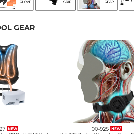
GLOVE
GRIP
GEAR
OOL GEAR
27
00-925
NEW
NEW