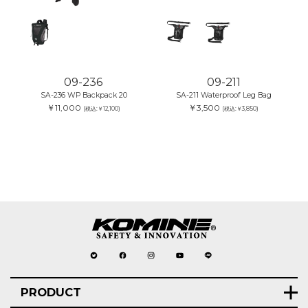
09-236
09-211
SA-236 WP Backpack 20
SA-211 Waterproof Leg Bag
￥11,000
￥3,500
(税込:￥12,100)
(税込:￥3,850)
PRODUCT