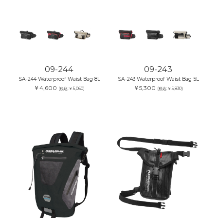
09-244
09-243
SA-244 Waterproof Waist Bag 8L
SA-243 Waterproof Waist Bag 5L
￥4,600
￥5,300
(税込:￥5,060)
(税込:￥5,830)