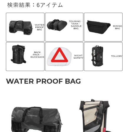
検索結果：6アイテム
TOURING・
TANK・
WATER
SADDLE
RIDING
PROOF
BAG
BAG
BAG
BACK
PACK・
NIGHT
TOLLORY
RUCKSACK
SAFETY
WATER PROOF BAG