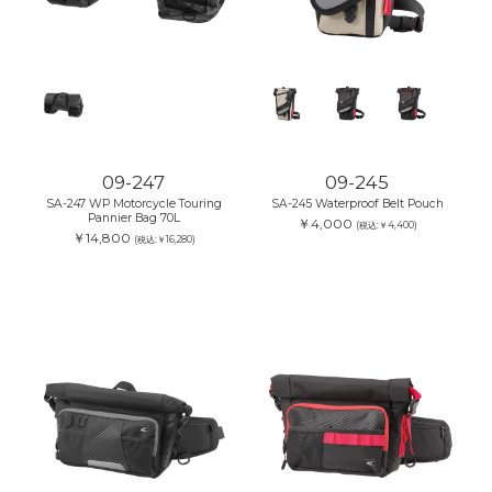
09-247
09-245
SA-247 WP Motorcycle Touring
SA-245 Waterproof Belt Pouch
Pannier Bag 70L
￥4,000
(税込:￥4,400)
￥14,800
(税込:￥16,280)