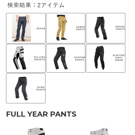
検索結果：2アイテム
RIDING
CARGO
JEANS
PANTS
PANTS
ELECTRIC
FULLYEA
WINTER
HEAT
RPANTS
PANTS
WEAR
OVER
PANTS
FULL YEAR PANTS