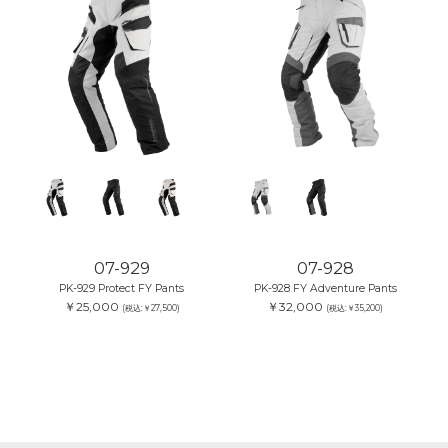
07-929
07-928
PK-929 Protect FY Pants
PK-928 FY Adventure Pants
￥25,000
￥32,000
(税込:￥27,500)
(税込:￥35,200)