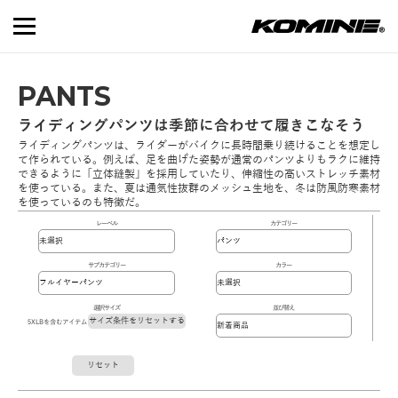
PANTS
ライディングパンツは季節に合わせて履きこなそう
ライディングパンツは、ライダーがバイクに長時間乗り続けることを想定し
て作られている。例えば、足を曲げた姿勢が通常のパンツよりもラクに維持
できるように「立体縫製」を採用していたり、伸縮性の高いストレッチ素材
を使っている。また、夏は通気性抜群のメッシュ生地を、冬は防風防寒素材
を使っているのも特徴だ。
レーベル
カテゴリー
サブカテゴリー
カラー
選択サイズ
並び替え
サイズ条件をリセットする
5XLBを含むアイテム
リセット