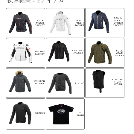
検索結果：2アイテム
DENIM
HALF
FULL
JACKET・
MESH
MESH
OTHER
JACKET
JACKET
JACKET
LEATHER
FULL
RACING
JACKET
YEAR
JACKET
JACKET
ELECTRIC
WINTER
HEAT
LINING
JACKET
WEAR
T-
OPTION
SHIRT