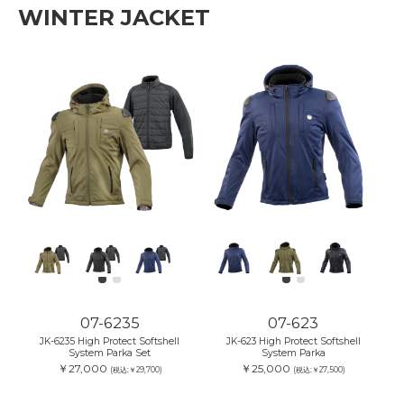
WINTER JACKET
07-6235
07-623
JK-6235 High Protect Softshell
JK-623 High Protect Softshell
System Parka Set
System Parka
￥27,000
￥25,000
(税込:￥29,700)
(税込:￥27,500)