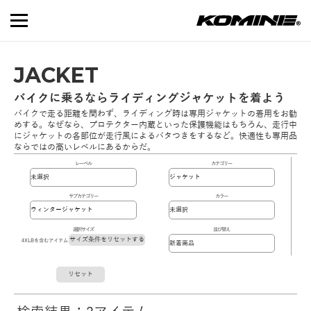
JACKET
バイクに乗るならライディングジャケットを着よう
バイクで走る距離を問わず、ライディング時は専用ジャケットの着用をお勧
めする。なぜなら、プロテクター内蔵といった保護機能はもちろん、走行中
にジャケットの各部位が走行風によるバタつきをするなど。快適性も専用品
ならではの高いレベルにあるからだ。
レーベル
カテゴリー
サブカテゴリー
カラー
選択サイズ
並び替え
サイズ条件をリセットする
4XLBを含むアイテム
リセット