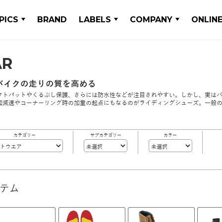
PICS
BRAND
LABELS
COMPANY
ONLIN
AR
バイクの走りの質を高める
フトパットやくるぶし保護、さらには防水性などが注目されやすい。しかし、実は
加減速やコーナーリング時の加重の起点にもなるのがライディングシューズ。一般
カテゴリー
サブカテゴリー
カラー
イテム