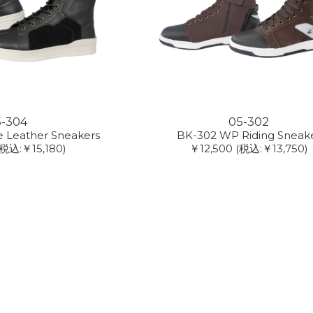
5-304
05-302
e Leather Sneakers
BK-302 WP Riding Sneak
(税込:￥15,180)
￥12,500
(税込:￥13,750)