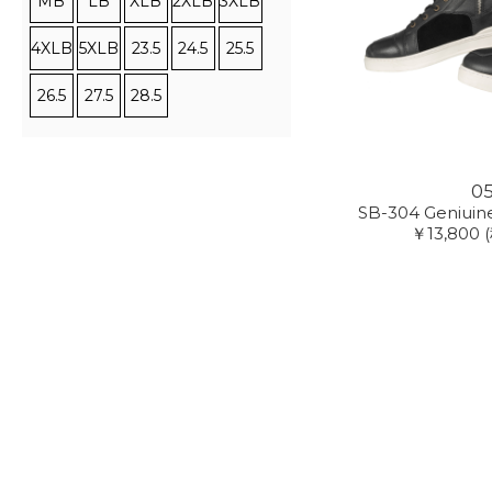
MB
LB
XLB
2XLB
3XLB
4XLB
5XLB
23.5
24.5
25.5
26.5
27.5
28.5
0
SB-304 Geniuin
￥13,800