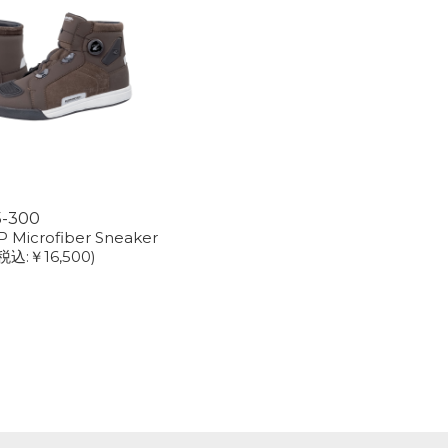
5-300
P Microfiber Sneaker
税込:￥16,500)