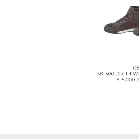
0
BK-300 Dial Fit W
￥15,000
(