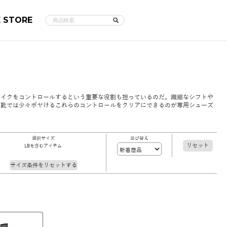
E STORE
バイクをコントロールするという重要な役割も担っているのだ。繊細なシフトや
の靴では少々ボヤけるこれらのコントロールをクリアにできるのが専用シューズ
選択サイズ
並び替え
リセット
LBを含むアイテム
サイズ条件をリセットする