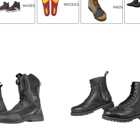
INSOLES
SHOES
PADS