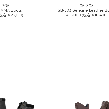
5-305
05-303
RAMA Boots
SB-303 Genuine Leather B
税込:￥23,100)
￥16,800
(税込:￥18,480)