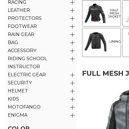
RACING
LEATHER
HALF
MESH
JACKET
PROTECTORS
FOOTWEAR
RAIN GEAR
LINING
BAG
ACCESSORY
RIDING SCHOOL
INSTRUCTOR
FULL MESH 
ELECTRIC GEAR
SECURITY
HELMET
KIDS
MOTOFANGO
ENIGMA
COLOR