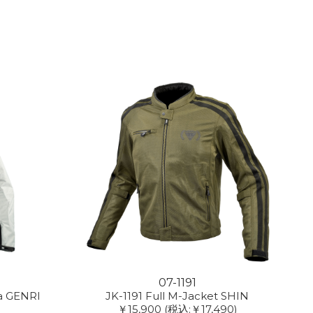
07-1191
ka GENRI
JK-1191 Full M-Jacket SHIN
￥15,900
(税込:￥17,490)