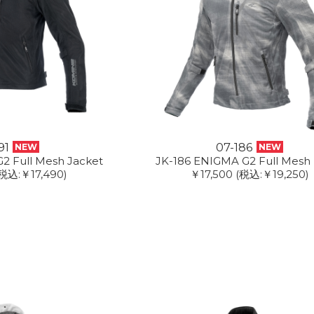
91
07-186
NEW
NEW
2 Full Mesh Jacket
JK-186 ENIGMA G2 Full Mesh
税込:￥17,490)
￥17,500
(税込:￥19,250)