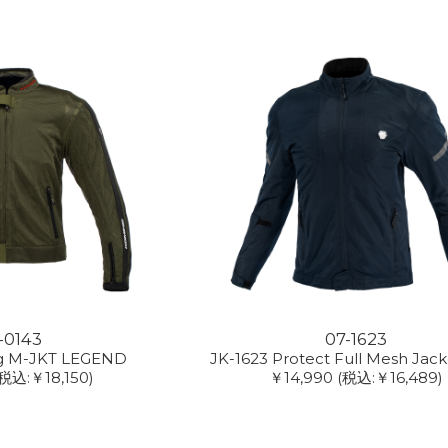
-0143
07-1623
ng M-JKT LEGEND
JK-1623 Protect Full Mesh Jac
(税込:￥18,150)
￥14,990
(税込:￥16,489)