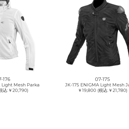
7-176
07-175
 Light Mesh Parka
JK-175 ENIGMA Light Mesh J
税込:￥20,790)
￥19,800
(税込:￥21,780)