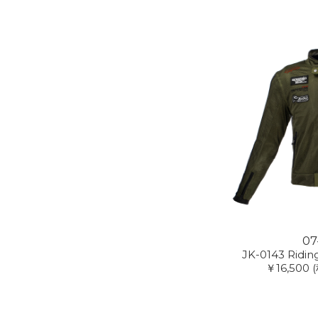
07
JK-0143 Ridi
￥16,500