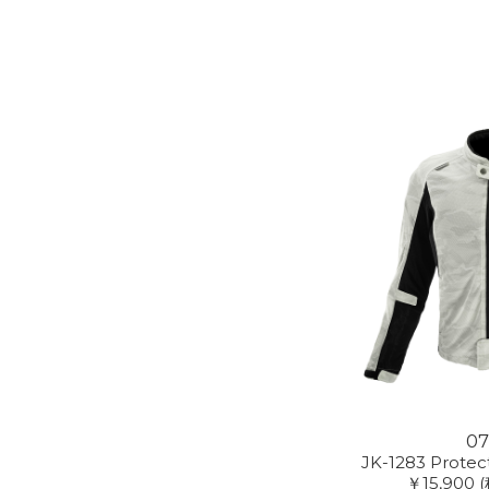
07
JK-1283 Protec
￥15,900
(