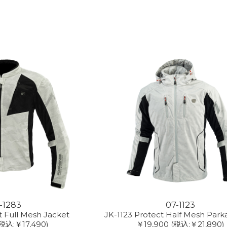
-1283
07-1123
t Full Mesh Jacket
JK-1123 Protect Half Mesh Par
税込:￥17,490)
￥19,900
(税込:￥21,890)