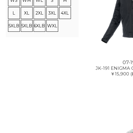
WS
WM
WL
S
M
L
XL
2XL
3XL
4XL
5XLB
5XLB
6XLB
WXL
07-1
JK-191 ENIGMA G
￥15,900
(