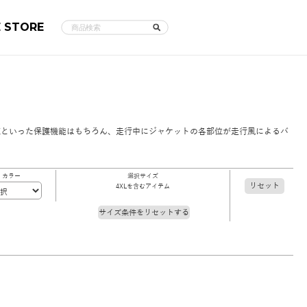
E STORE
蔵といった保護機能はもちろん、走行中にジャケットの各部位が走行風によるバ
カラー
選択サイズ
リセット
4XLを含むアイテム
サイズ条件をリセットする