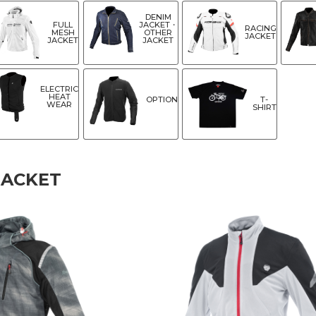
DENIM
FULL
JACKET・
RACING
MESH
OTHER
JACKET
JACKET
JACKET
ELECTRIC
HEAT
OPTION
T-
WEAR
SHIRT
JACKET