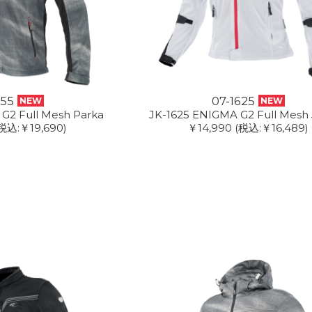
355
07-1625
NEW
NEW
G2 Full Mesh Parka
JK-1625 ENIGMA G2 Full Mesh 
税込:￥19,690)
￥14,990
(税込:￥16,489)