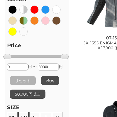
07-1
JK-1355 ENIGMA 
Price
￥17,900
(
円 ～
円
リセット
検索
50,000円以上
SIZE