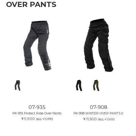
OVER PANTS
07-935
07-908
PK-935 Protect Ride Over Pants
PK-908 WINTER OVER PANTSⅡ
￥9,900
￥11,500
(税込:￥10,890)
(税込:￥12,650)