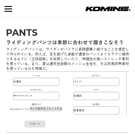
PANTS
ライディングパンツは季節に合わせて履きこなそう
ライディングパンツは、ライダーがバイクに長時間乗り続けることを想定し
て作られている。例えば、足を曲げた姿勢が通常のパンツよりもラクに維持
できるように「立体縫製」を採用していたり、伸縮性の高いストレッチ素材
を使っている。また、夏は通気性抜群のメッシュ生地を、冬は防風防寒素材
を使っているのも特徴だ。
レーベル
カテゴリー
サブカテゴリー
カラー
選択サイズ
並び替え
サイズ条件をリセットする
3XLを含むアイテム
リセット