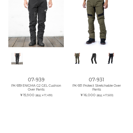
07-939
07-931
PK-939 ENIGMA G2 GEL Cushion
PK-931 Protect Stretchable Over
Over Pants
Pants
￥15,900
￥16,000
(税込:￥17,490)
(税込:￥17,600)