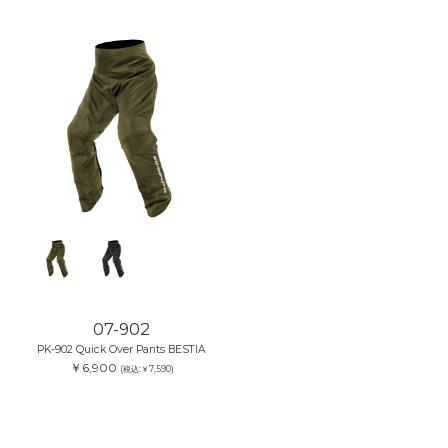
07-902
PK-902 Quick Over Pants BESTIA
￥6,900
(税込:￥7,590)