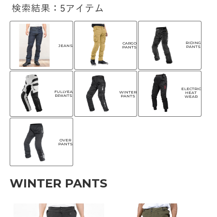
検索結果：5アイテム
RIDING
CARGO
JEANS
PANTS
PANTS
ELECTRIC
FULLYEA
WINTER
HEAT
RPANTS
PANTS
WEAR
OVER
PANTS
WINTER PANTS