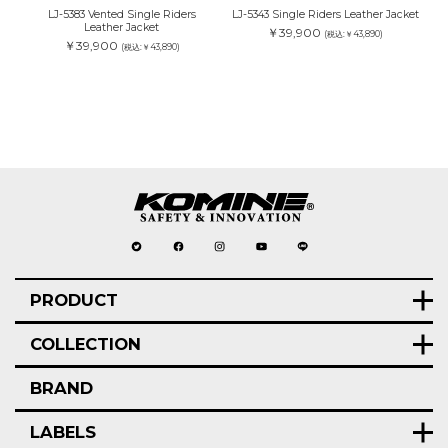
LJ-5383 Vented Single Riders
LJ-5343 Single Riders Leather Jacket
Leather Jacket
￥39,900
(税込:￥43,890)
￥39,900
(税込:￥43,890)
PRODUCT
COLLECTION
BRAND
LABELS