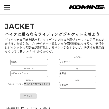
JACKET
バイクに乗るならライディングジャケットを着よう
バイクで走る距離を問わず、ライディング時は専用ジャケットの着用をお勧
めする。なぜなら、プロテクター内蔵といった保護機能はもちろん、走行中
にジャケットの各部位が走行風によるバタつきをするなど。快適性も専用品
ならではの高いレベルにあるからだ。
レーベル
カテゴリー
サブカテゴリー
カラー
選択サイズ
並び替え
サイズ条件をリセットする
3XLを含むアイテム
リセット