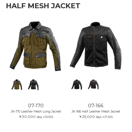
HALF MESH JACKET
07-170
07-166
JK-170 Leather Mesh Long Jacket
JK-166 Half Leather Mesh Jacket
￥30,000
￥25,000
(税込:￥33,000)
(税込:￥27,500)