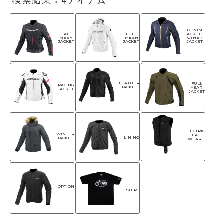
検索結果：4アイテム
DENIM
HALF
FULL
JACKET・
MESH
MESH
OTHER
JACKET
JACKET
JACKET
LEATHER
FULL
RACING
JACKET
YEAR
JACKET
JACKET
ELECTRIC
WINTER
HEAT
LINING
JACKET
WEAR
T-
OPTION
SHIRT