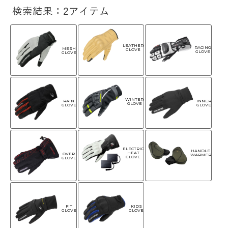
検索結果：2アイテム
LEATHER
RACING
MESH
GLOVE
GLOVE
GLOVE
WINTER
RAIN
INNER
GLOVE
GLOVE
GLOVE
ELECTRIC
HANDLE
HEAT
OVER
WARMER
GLOVE
GLOVE
FIT
KIDS
GLOVE
GLOVE