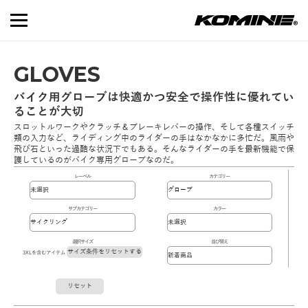
GLOVES
バイク用グローブは快適かつ安全で操作性に優れてい
ることが大切
スロットルワークやクラッチ＆ブレーキレバーの操作、そして各種スイッチ
類の入力など、ライディング中のライダーの手はなかなかに多忙だ。風雨や
飛び石といった過酷な状況下でもある。そんなライダーの手を最新機能で保
護しているのがバイク専用グローブなのだ。
レーベル
カテゴリー
サブカテゴリー
カラー
選択サイズ
並び替え
サイズ条件をリセットする
3XLを含むアイテム
リセット