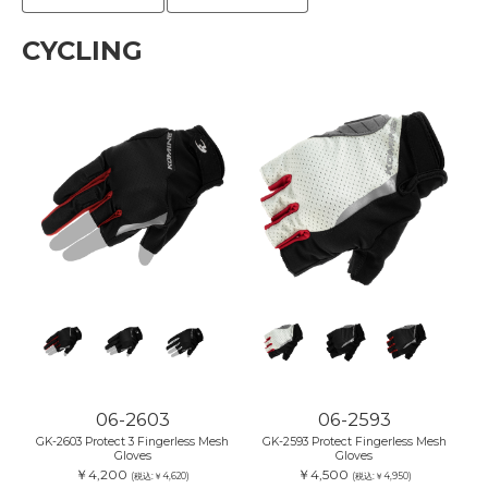
CYCLING
06-2603
06-2593
GK-2603 Protect 3 Fingerless Mesh
GK-2593 Protect Fingerless Mesh
Gloves
Gloves
￥4,200
￥4,500
(税込:￥4,620)
(税込:￥4,950)