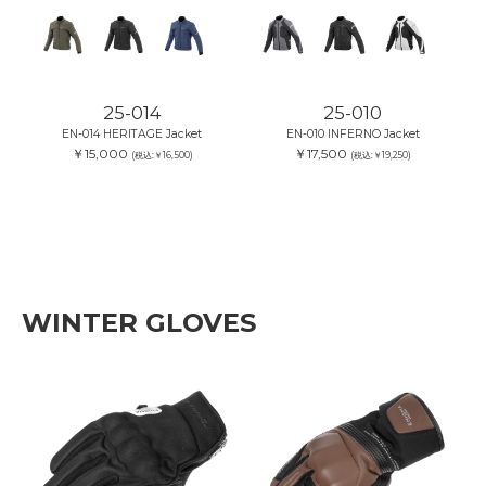
25-014
25-010
EN-014 HERITAGE Jacket
EN-010 INFERNO Jacket
￥15,000
￥17,500
(税込:￥16,500)
(税込:￥19,250)
WINTER GLOVES