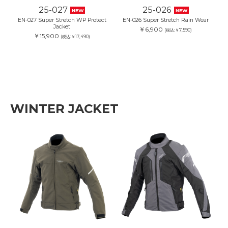
25-027
25-026
NEW
NEW
EN-027 Super Stretch WP Protect
EN-026 Super Stretch Rain Wear
Jacket
￥6,900
(税込:￥7,590)
￥15,900
(税込:￥17,490)
WINTER JACKET