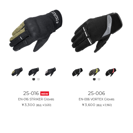
25-016
25-006
NEW
EN-016 STRIKER Gloves
EN-006 VORTEX Gloves
￥3,300
￥3,600
(税込:￥3,630)
(税込:￥3,960)