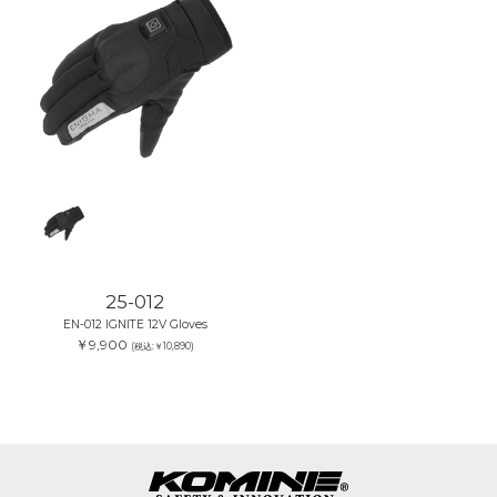
25-012
EN-012 IGNITE 12V Gloves
￥9,900
(税込:￥10,890)