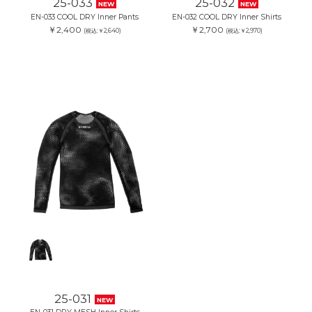
25-033
25-032
NEW
NEW
EN-033 COOL DRY Inner Pants
EN-032 COOL DRY Inner Shirts
￥2,400
￥2,700
(税込:￥2,640)
(税込:￥2,970)
25-031
NEW