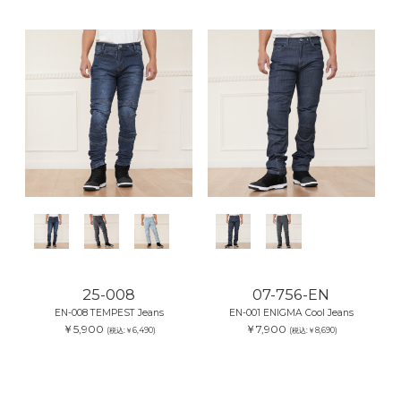
25-008
07-756-EN
EN-008 TEMPEST Jeans
EN-001 ENIGMA Cool Jeans
￥5,900
￥7,900
(税込:￥6,490)
(税込:￥8,690)