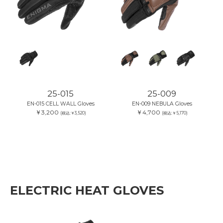
25-015
25-009
EN-015 CELL WALL Gloves
EN-009 NEBULA Gloves
￥3,200
￥4,700
(税込:￥3,520)
(税込:￥5,170)
ELECTRIC HEAT GLOVES