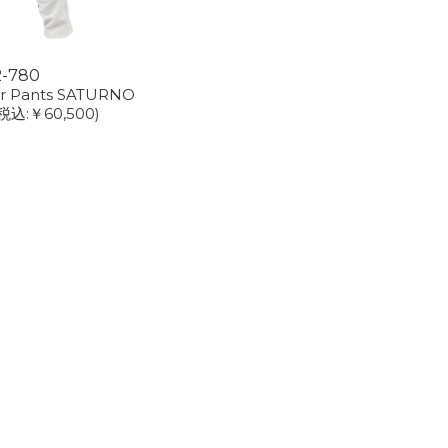
2-780
er Pants SATURNO
税込:￥60,500)