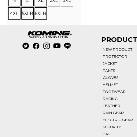
M
L
XL
2XL
3XL
4XL
5XLB
6XLB
PRODUC
NEW PRODUCT
PROTECTOR
JACKET
PANTS
GLOVES
HELMET
FOOTWEAR
RACING
LEATHER
RAIN GEAR
ELECTRIC GEAR
SECURITY
BAG