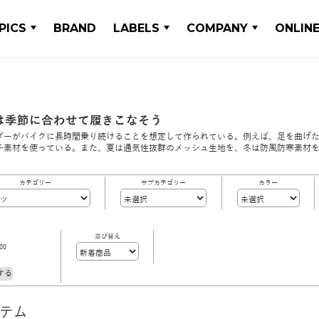
PICS
BRAND
LABELS
COMPANY
ONLIN
は季節に合わせて履きこなそう
ダーがバイクに長時間乗り続けることを想定して作られている。例えば、足を曲げ
チ素材を使っている。また、夏は通気性抜群のメッシュ生地を、冬は防風防寒素材
カテゴリー
サブカテゴリー
カラー
並び替え
00
する
イテム