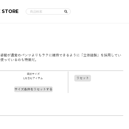
E STORE
た姿勢が通常のパンツよりもラクに維持できるように「立体縫製」を採用してい
を使っているのも特徴だ。
選択サイズ
リセット
Lを含むアイテム
サイズ条件をリセットする