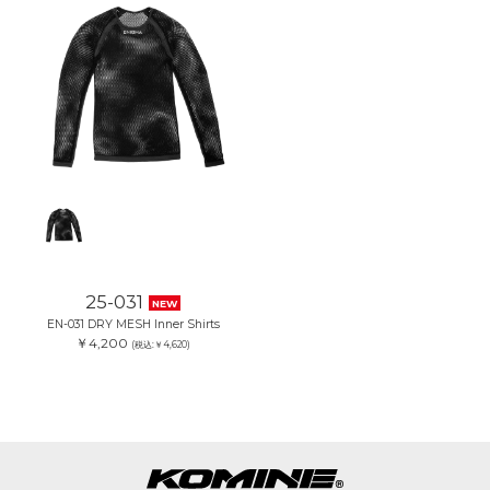
25-031
NEW
EN-031 DRY MESH Inner Shirts
￥4,200
(税込:￥4,620)