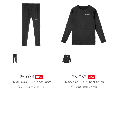
25-033
25-032
NEW
NEW
EN-033 COOL DRY Inner Pants
EN-032 COOL DRY Inner Shirts
￥2,400
￥2,700
(税込:￥2,640)
(税込:￥2,970)