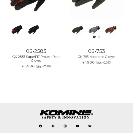
06-2583
06-753
GK-2583 SuperFIT Protect Rain
GK-753 Neoprene Gloves
Gloves
￥1,900
(税込:￥2,090)
￥6,900
(税込:￥7,590)