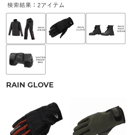
検索結果：2アイテム
RAIN
RAIN
RAIN
FOOT
GLOVE
WEAR
WEAR
WATER
PROOF
BAG
RAIN GLOVE