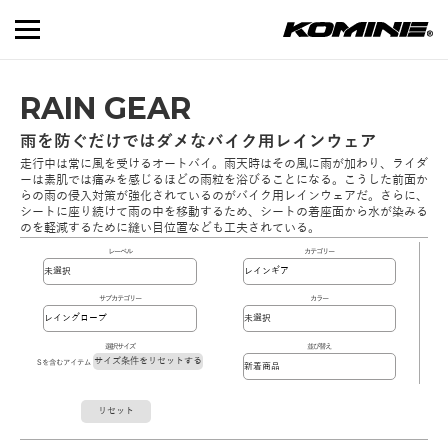
RAIN GEAR
雨を防ぐだけではダメなバイク用レインウェア
走行中は常に風を受けるオートバイ。雨天時はその風に雨が加わり、ライダ
ーは素肌では痛みを感じるほどの雨粒を浴びることになる。こうした前面か
らの雨の侵入対策が強化されているのがバイク用レインウェアだ。さらに、
シートに座り続けて雨の中を移動するため、シートの着座面から水が染みる
のを軽減するために縫い目位置なども工夫されている。
レーベル
カテゴリー
サブカテゴリー
カラー
選択サイズ
並び替え
サイズ条件をリセットする
Sを含むアイテム
リセット