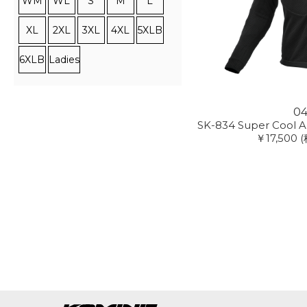
WM
WL
S
M
L
XL
2XL
3XL
4XL
5XLB
6XLB
Ladies
0
SK-834 Super Cool 
￥17,500
(