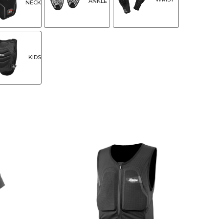
ANKLE
NECK
KIDS