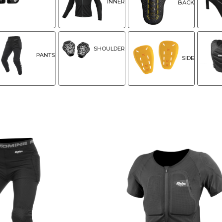
INNER
BACK
SHOULDER
PANTS
SIDE