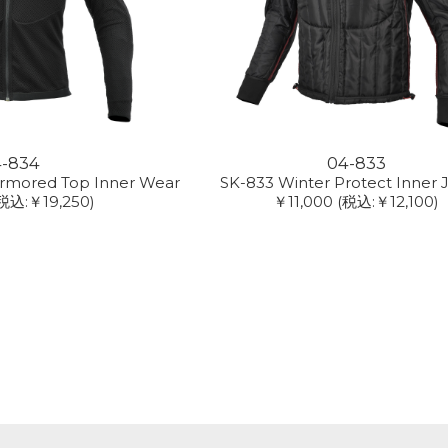
4-834
04-833
Armored Top Inner Wear
SK-833 Winter Protect Inner 
税込:￥19,250)
￥11,000
(税込:￥12,100)