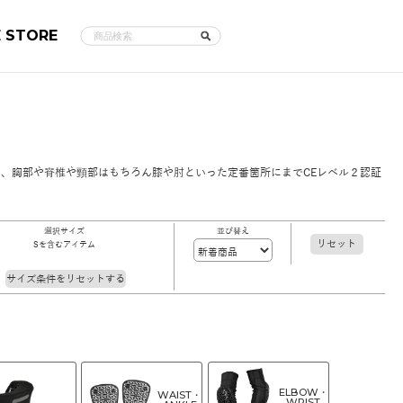
E STORE
、胸部や脊椎や頸部はもちろん膝や肘といった定番箇所にまでCEレベル２認証
選択サイズ
並び替え
リセット
Sを含むアイテム
サイズ条件をリセットする
ELBOW・
WAIST・
WRIST