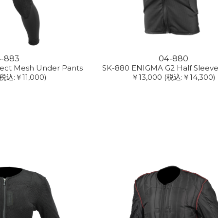
4-883
04-880
tect Mesh Under Pants
SK-880 ENIGMA G2 Half Sleev
(税込:￥11,000)
￥13,000
(税込:￥14,300)