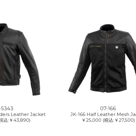
-5343
07-166
iders Leather Jacket
JK-166 Half Leather Mesh J
税込:￥43,890)
￥25,000
(税込:￥27,500)