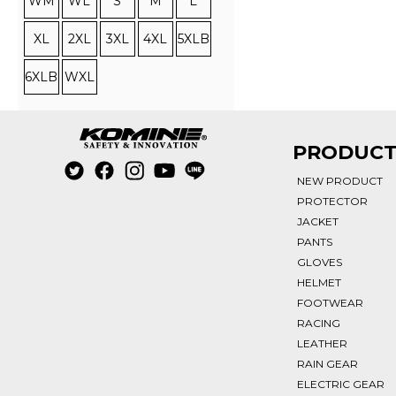
WM
WL
S
M
L
XL
2XL
3XL
4XL
5XLB
6XLB
WXL
PRODUC
NEW PRODUCT
PROTECTOR
JACKET
PANTS
GLOVES
HELMET
FOOTWEAR
RACING
LEATHER
RAIN GEAR
ELECTRIC GEAR