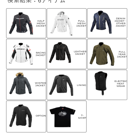
検索結果：6アイテム
DENIM
HALF
FULL
JACKET・
MESH
MESH
OTHER
JACKET
JACKET
JACKET
LEATHER
FULL
RACING
JACKET
YEAR
JACKET
JACKET
ELECTRIC
WINTER
HEAT
LINING
JACKET
WEAR
T-
OPTION
SHIRT