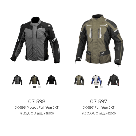
07-598
07-597
JK-598 Protect Full Year JKT
JK-597 Full Year JKT
￥35,000
￥30,000
(税込:￥38,500)
(税込:￥33,000)