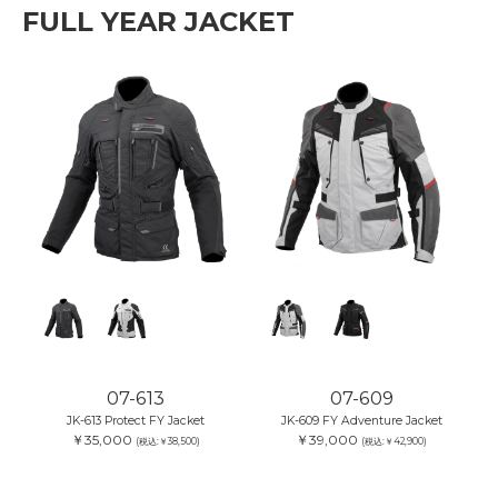
FULL YEAR JACKET
07-613
07-609
JK-613 Protect FY Jacket
JK-609 FY Adventure Jacket
￥35,000
￥39,000
(税込:￥38,500)
(税込:￥42,900)