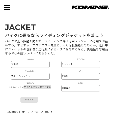
JACKET
バイクに乗るならライディングジャケットを着よう
バイクで走る距離を問わず、ライディング時は専用ジャケットの着用をお勧
めする。なぜなら、プロテクター内蔵といった保護機能はもちろん、走行中
にジャケットの各部位が走行風によるバタつきをするなど。快適性も専用品
ならではの高いレベルにあるからだ。
レーベル
カテゴリー
サブカテゴリー
カラー
選択サイズ
並び替え
サイズ条件をリセットする
Sを含むアイテム
リセット