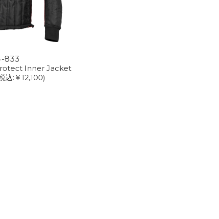
4-833
rotect Inner Jacket
税込:￥12,100)