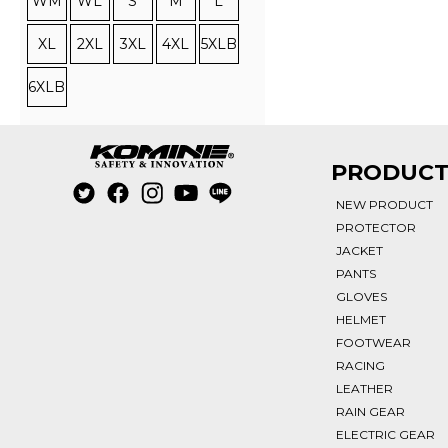
WM
WL
S
M
L
XL
2XL
3XL
4XL
5XLB
6XLB
PRODUC
NEW PRODUCT
PROTECTOR
JACKET
PANTS
GLOVES
HELMET
FOOTWEAR
RACING
LEATHER
RAIN GEAR
ELECTRIC GEAR