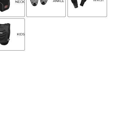
ANKLE
NECK
KIDS