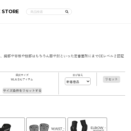
E STORE
、胸部や脊椎や頸部はもちろん膝や肘といった定番箇所にまでCEレベル２認証
選択サイズ
並び替え
リセット
WLを含むアイテム
サイズ条件をリセットする
ELBOW・
WAIST・
WRIST