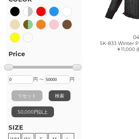
0
SK-833 Winter P
￥11,000
(
Price
円 ～
円
リセット
検索
50,000円以上
SIZE