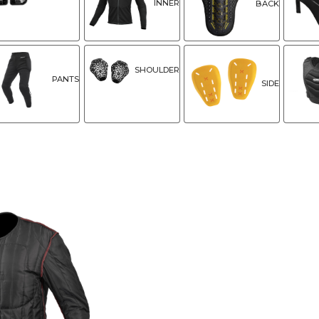
INNER
BACK
SHOULDER
PANTS
SIDE