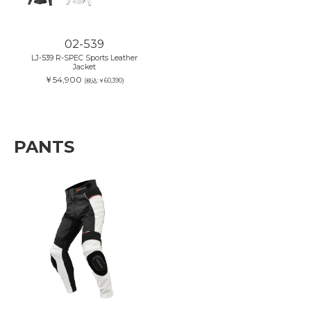
02-539
LJ-539 R-SPEC Sports Leather
Jacket
￥54,900
(税込:￥60,390)
PANTS