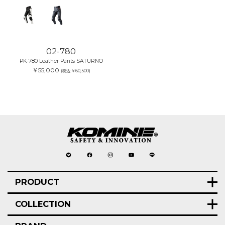
02-780
PK-780 Leather Pants SATURNO
￥55,000
(税込:￥60,500)
PRODUCT
COLLECTION