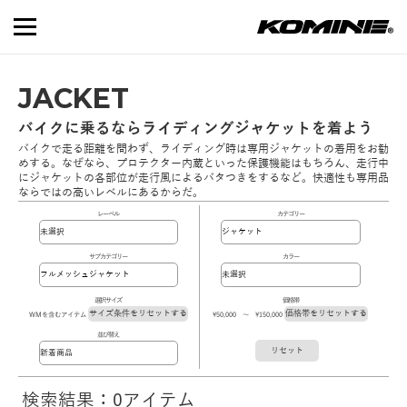
JACKET
バイクに乗るならライディングジャケットを着よう
バイクで走る距離を問わず、ライディング時は専用ジャケットの着用をお勧
めする。なぜなら、プロテクター内蔵といった保護機能はもちろん、走行中
にジャケットの各部位が走行風によるバタつきをするなど。快適性も専用品
ならではの高いレベルにあるからだ。
レーベル
カテゴリー
サブカテゴリー
カラー
選択サイズ
価格帯
サイズ条件をリセットする
価格帯をリセットする
WMを含むアイテム
\50,000 ～ \150,000
並び替え
リセット
検索結果：0アイテム