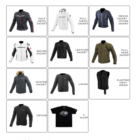
DENIM
HALF
FULL
JACKET・
MESH
MESH
OTHER
JACKET
JACKET
JACKET
LEATHER
FULL
RACING
JACKET
YEAR
JACKET
JACKET
ELECTRIC
WINTER
HEAT
LINING
JACKET
WEAR
T-
OPTION
SHIRT