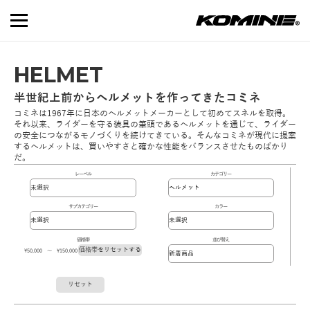
HELMET
半世紀上前からヘルメットを作ってきたコミネ
コミネは1967年に日本のヘルメットメーカーとして初めてスネルを取得。
それ以来、ライダーを守る装具の筆頭であるヘルメットを通じて、ライダー
の安全につながるモノづくりを続けてきている。そんなコミネが現代に提案
するヘルメットは、買いやすさと確かな性能をバランスさせたものばかり
だ。
レーベル
カテゴリー
サブカテゴリー
カラー
価格帯
並び替え
価格帯をリセットする
\50,000 ～ \150,000
リセット