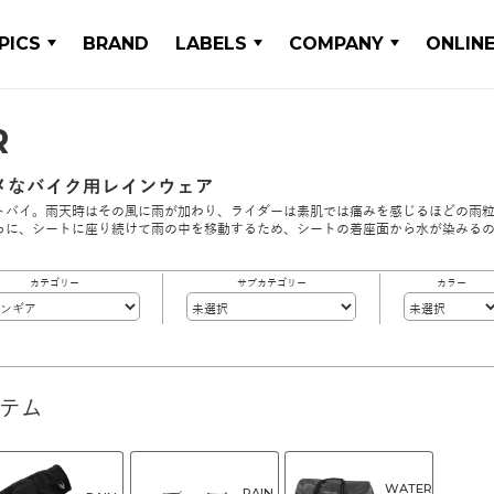
PICS
BRAND
LABELS
COMPANY
ONLIN
R
メなバイク用レインウェア
トバイ。雨天時はその風に雨が加わり、ライダーは素肌では痛みを感じるほどの雨
らに、シートに座り続けて雨の中を移動するため、シートの着座面から水が染みる
カテゴリー
サブカテゴリー
カラー
イテム
WATER
RAIN