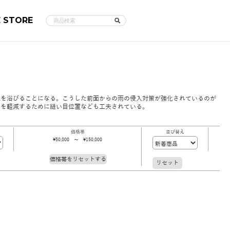
E STORE
粒を浴びることになる。こうした前面からの雨の侵入対策が強化されているのが
のを軽減するために縫い目位置なども工夫されている。
価格帯
並び替え
\50,000 ～ \150,000
価格帯をリセットする
リセット