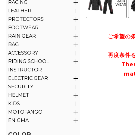
RAIN
RACING
WEAR
LEATHER
PROTECTORS
FOOTWEAR
RAIN GEAR
ご希望の
BAG
ACCESSORY
再度条件
RIDING SCHOOL
The
INSTRUCTOR
mat
ELECTRIC GEAR
SECURITY
HELMET
KIDS
MOTOFANGO
ENIGMA
COLOR