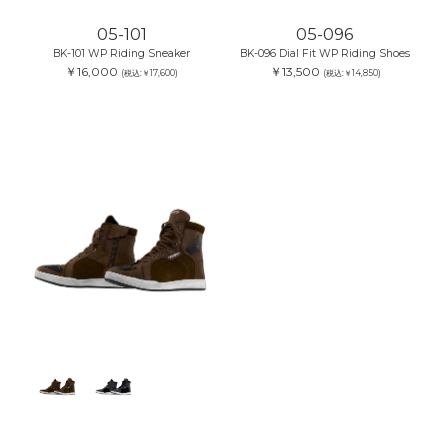
05-101
05-096
BK-101 WP Riding Sneaker
BK-096 Dial Fit WP Riding Shoes
￥16,000
￥13,500
(税込:￥17,600)
(税込:￥14,850)