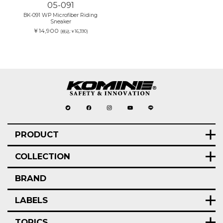
05-091
BK-091 WP Microfiber Riding
Sneaker
￥14,900
(税込:￥16,390)
PRODUCT
COLLECTION
BRAND
LABELS
TOPICS