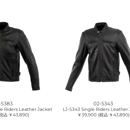
-5383
02-5343
e Riders Leather Jacket
LJ-5343 Single Riders Leather
税込:￥43,890)
￥39,900
(税込:￥43,890)