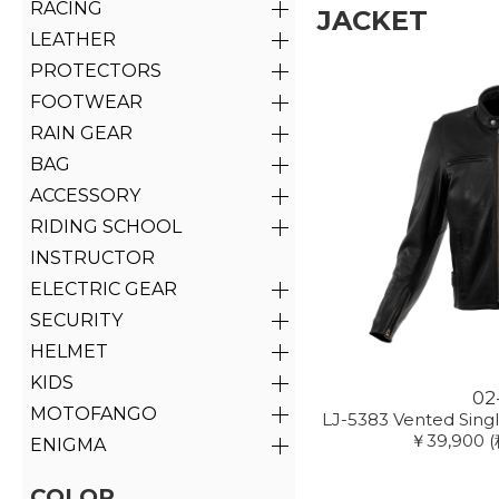
RACING
JACKET
LEATHER
PROTECTORS
FOOTWEAR
RAIN GEAR
BAG
ACCESSORY
RIDING SCHOOL
INSTRUCTOR
ELECTRIC GEAR
SECURITY
HELMET
KIDS
02
MOTOFANGO
LJ-5383 Vented Singl
￥39,900
(
ENIGMA
COLOR