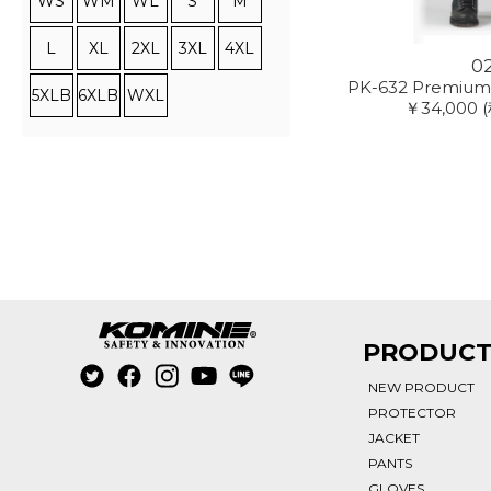
WS
WM
WL
S
M
L
XL
2XL
3XL
4XL
0
PK-632 Premium 
5XLB
6XLB
WXL
￥34,000
PRODUC
NEW PRODUCT
PROTECTOR
JACKET
PANTS
GLOVES