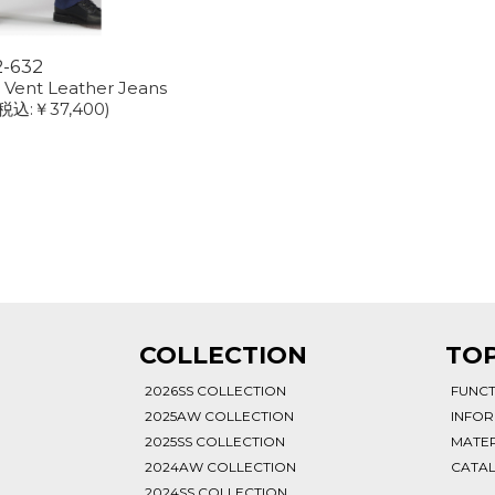
2-632
Vent Leather Jeans
(税込:￥37,400)
T
COLLECTION
TOP
2026SS COLLECTION
FUNC
2025AW COLLECTION
INFO
2025SS COLLECTION
MATER
2024AW COLLECTION
CATA
2024SS COLLECTION